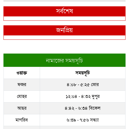
সর্বশেষ
জনপ্রিয়
নামাজের সময়সূচি
ওয়াক্ত
সময়সূচি
ফজর
৪:০৮ - ৫:২৫ ভোর
যোহর
১২:০৪ - ৪:৩২ দুপুর
আছর
৪:৪২ - ৬:৩৪ বিকেল
মাগরিব
৬:৩৯ - ৭:৫৬ সন্ধ্যা