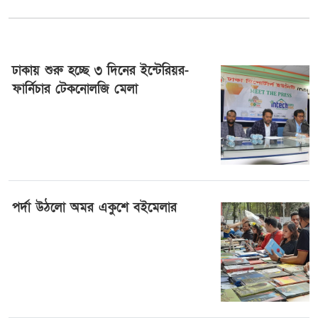
রাজনৈতিক সম্পৃক্ততা যেন পেশাগত
জীবনে বিঘ্ন না ঘটায়...
ঢাকায় শুরু হচ্ছে ৩ দিনের ইন্টেরিয়র-
ফার্নিচার টেকনোলজি মেলা
জনগণের অধিকার নিশ্চিত না হওয়া পর্যন্ত
জুলাই শেষ হব...
৪ ফেব্রুয়ারী ২০২৫, ০০:৩২
ভারত-চীনের ওপর ১০০ শতাংশ শুল্ক
আরোপের বিল পাস যুক্...
পর্দা উঠলো অমর একুশে বইমেলার
বন্যার্তদের উপহার দিতে রোববার চট্টগ্রাম
১ ফেব্রুয়ারী ২০২৫, ০৩:৫১
যাচ্ছেন প্...
ফের বাড়ল স্বর্ণের দাম