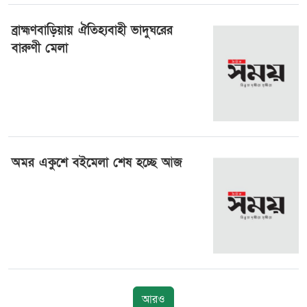
ব্রাহ্মণবাড়িয়ায় ঐতিহ্যবাহী ভাদুঘরের
বারুণী মেলা
২৭ এপ্রিল ২০২৪, ০৮:০৫
অমর একুশে বইমেলা শেষ হচ্ছে আজ
১ মার্চ ২০২৪, ২৩:৪৩
আরও