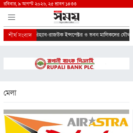
রবিবার, ৯ আগস্ট ২০২৬, ২৫ শ্রাবণ ১৪৩৩
‘রিহ্যাব-রাজউক ইন্সপেক্টর ও ভবন মালিকদের যৌথ প্রযোজন
মেলা