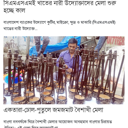
সিএমএসএমই খাতের নারী উদ্যোক্তাদের মেলা শুরু
হচ্ছে কাল
বাংলাদেশ ব্যাংকের উদ্যোগে কুটির, মাইক্রো, ক্ষুদ্র ও মাঝারি (সিএমএসএমই)
খাতের নারী উদ্যোক্ত...
একতারা-ঢোল-পুতুলে জমজমাট বৈশাখী মেলা
বাংলা নববর্ষকে ঘিরে বৈশাখী মেলার আয়োজন আবহমান বাংলার চিরায়ত