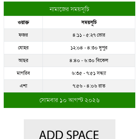
নামাজের সময়সূচি
ওয়াক্ত
সময়সূচি
ফজর
৪:১১ - ৫:২৭ ভোর
যোহর
১২:০৪ - ৪:৩০ দুপুর
আছর
৪:৪০ - ৬:৩০ বিকেল
মাগরিব
৬:৩৫ - ৭:৫১ সন্ধ্যা
এশা
৭:৫৬ - ৪:০৬ রাত
সোমবার ১০ আগস্ট ২০২৬