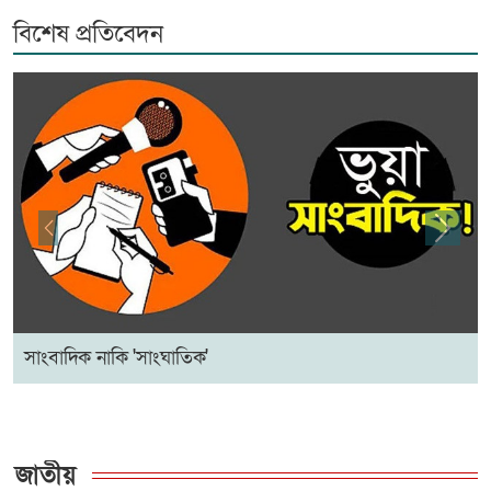
বিশেষ প্রতিবেদন
৩১২ প্রতিষ্ঠানে কেউই পাস করেনি
ঘনিষ্ঠ দৃশ্য নিয়ে তীব্র বিতর্ক, কিয়ারার
পাশে স্বাম...
রাশিয়ায় নতুন ৫০ হাজার সেনা পাঠাচ্ছে
Previous
Next
উত্তর কোরিয়া,...
রিয়াল মাদ্রিদে কড়া নিয়ম চালু মরিনিয়োর
সাংবাদিক নাকি 'সাংঘাতিক'
এসএসসি-সমমান পরীক্ষার ফল প্রকাশ,
পাসের হার ৬২.২৫ শ...
জাতীয়