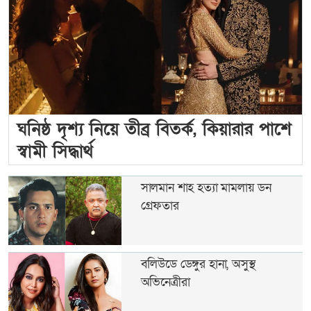
ঘনিষ্ঠ দৃশ্য নিয়ে তীব্র বিতর্ক, কিয়ারার পাশে
স্বামী সিদ্ধার্থ
সালমান শাহ হত্যা মামলায় ডন
গ্রেফতার
বলিউডে ডেঙ্গুর হানা, অসুস্থ
অভিনেত্রীরা