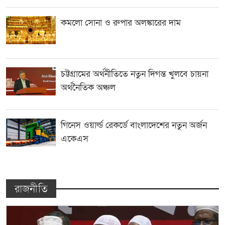
কমলো সোনা ও রুপার অলঙ্কারের দাম
চট্টগ্রামের অর্থনীতিতে নতুন দিগন্ত খুলবে চায়না
অর্থনৈতিক অঞ্চল
গিনেস ওয়ার্ল্ড রেকর্ডে বাংলাদেশের নতুন অর্জন
একেএস
রাজনীতি