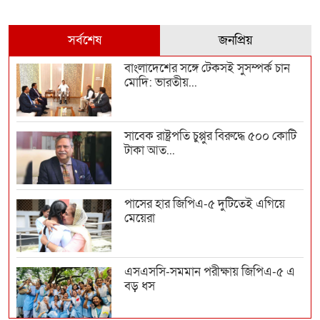
সর্বশেষ
জনপ্রিয়
বাংলাদেশের সঙ্গে টেকসই সুসম্পর্ক চান
মোদি: ভারতীয়...
সাবেক রাষ্ট্রপতি চুপ্পুর বিরুদ্ধে ৫০০ কোটি
টাকা আত...
পাসের হার জিপিএ-৫ দুটিতেই এগিয়ে
মেয়েরা
এসএসসি-সমমান পরীক্ষায় জিপিএ-৫ এ
বড় ধস