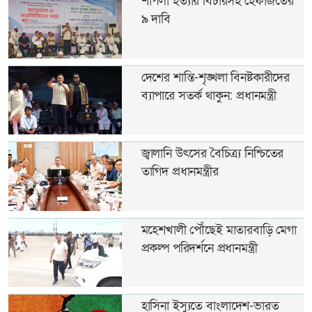
শাপলা হত্যার বিচারসহ হেফাজতের
৯ দাবি
দেশের শান্তি-শৃঙ্খলা বিনষ্টকারীদের
ব্যাপারে সতর্ক থাকুন: প্রধানমন্ত্রী
জ্বালানি উৎসের বৈচিত্র্য নিশ্চিতের
তাগিদ প্রধানমন্ত্রীর
মহেশখালী পৌঁছেই মাতারবাড়ি মেগা
প্রকল্প পরিদর্শনে প্রধানমন্ত্রী
হাসিনা ইস্যুতে বাংলাদেশ-ভারত