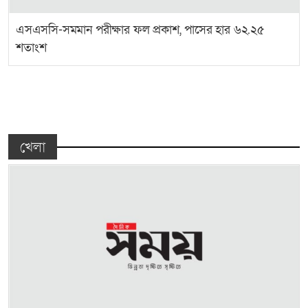
এসএসসি-সমমান পরীক্ষার ফল প্রকাশ, পাসের হার ৬২.২৫
শতাংশ
খেলা