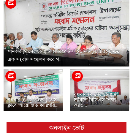
শনিবার (৭ সেপ্টেম্বর) ঢাকা রিপোর্টার্স ইউনিটি (ডিআরইউ)-তে
এক সংবাদ সম্মেলন করে গ...
বুধবার (৪ সেপ্টেম্বর) ৭
বুধবার (৪ সেপ্টেম্বর ) প্রেস
দাবিতে বিসিএস শিক্ষা
ক্লাবে আয়োজিত কারিগরি...
ক্যাড...
অনলাইন ভোট