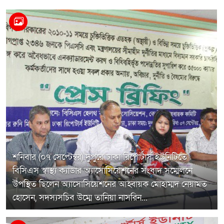
শনিবার (০৭ সেপ্টেম্বর) দুপুরে ঢাকা রিপোর্টার্স ইউনিটিতে
বিসিএস স্বাস্থ্য ক্যাডার অ্যাসোসিয়েশনের সংবাদ সম্মেলনে
উপস্থিত ছিলেন অ্যাসোসিয়েশনের আহ্বায়ক মোহাম্মদ নেয়ামত
হোসেন, সদস্যসচিব উম্মে তানিয়া নাসরিন...