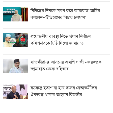
নিষিদ্ধের দিনকে স্মরণ করে জামায়াত আমির
বললেন–‘ইতিহাসের বিচার চলমান’
প্রয়োজনীয় ব্যবস্থা নিতে প্রধান নির্বাচন
কমিশনারকে চিঠি দিলো জামায়াত
সাতক্ষীরা-৪ আসনের এমপি গাজী নজরুলকে
জামায়াত থেকে বহিষ্কার
ষড়যন্ত্রে হতাশ না হয়ে দলের নেতাকর্মীদের
ঐক্যবদ্ধ থাকার আহ্বান রিজভীর