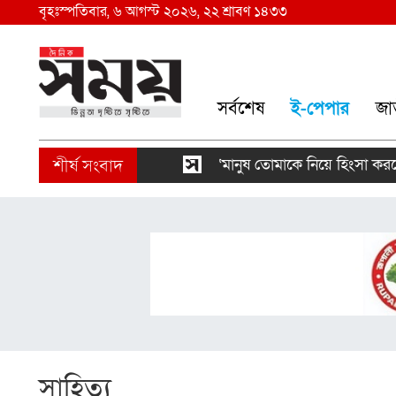
বৃহঃস্পতিবার, ৬ আগস্ট ২০২৬, ২২ শ্রাবণ ১৪৩৩
সর্বশেষ
ই-পেপার
জা
‘মানুষ তোমাকে নিয়ে হিংসা করবে, এটা
সাহিত্য