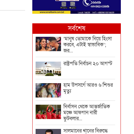
সর্বশেষ
‘মানুষ তোমাকে নিয়ে হিংসা
করবে, এটাই স্বাভাবিক’;
জর...
রাষ্ট্রপতি নির্বাচন ২০ আগস্ট
হাম উপসর্গে আরও ৬ শিশুর
মৃত্যু
নির্বাসন থেকে আন্তর্জাতিক
মঞ্চে আফগান নারী
ফুটবলার...
সালমানের খানের বিরুদ্ধে