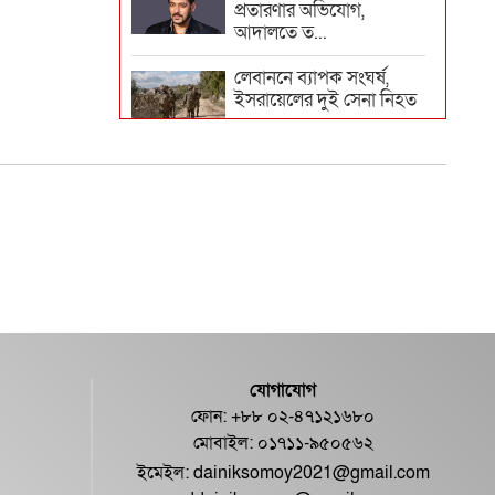
প্রতারণার অভিযোগ,
আদালতে ত...
লেবাননে ব্যাপক সংঘর্ষ,
ইসরায়েলের দুই সেনা নিহত
স্বর্ণের ভরি ২ লাখ ৩২ হাজার
দিল্লিতে শেখ হাসিনাকে কথা
বলতে দেওয়ায় ক্ষুব্ধ ঢাকা
শেখ হাসিনার পতনকে
যেভাবে দেখেছিল
আন্তর্জাতিক গণমাধ...
যোগাযোগ
দিল্লিতে হাসিনার গণমাধ্যমে
ফোন: +৮৮ ০২-৪৭১২১৬৮০
ভাষণ নিয়ে যা বলছে ভারত
মোবাইল: ০১৭১১-৯৫০৫৬২
ইমেইল:
dainiksomoy2021@gmail.com