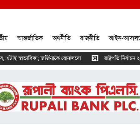
তীয়
আন্তর্জাতিক
অর্থনীতি
রাজনীতি
আইন-আদাল
ই স্বাভাবিক’; জর্জিনাকে রোনালদো
রাষ্ট্রপতি নির্বাচন ২০ আগ