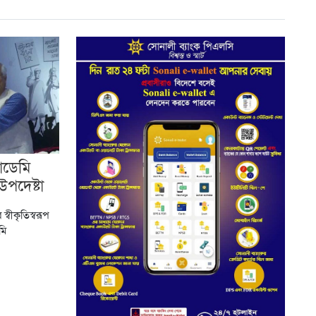
াডেমি
উপদেষ্টা
্বীকৃতিস্বরূপ
মি