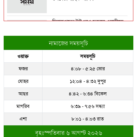
খিলগাঁও-গোড়ান ও মালিবাগের ত্রাস
জিসান গ্রুপের তিন...
দিনাজপুরের ইউএনও ফজলে এলাহীকে
কুড়িগ্রামে বদলি
১২ মাসের মধ্যে সর্বোচ্চ রফতানি
জুলাইয়ে
নামাজের সময়সূচি
রাজউকের ইমারত পরিদর্শক বাপ্পিকে
ওয়াক্ত
সময়সূচি
জোন-৮ এ বদলী
প্রশংসায় ভাসছেন সেনাপ্রধান
ফজর
৪:০৮ - ৫:২৫ ভোর
ধরাকে সরা জ্ঞান করেন উমেদার রানা
যোহর
১২:০৪ - ৪:৩২ দুপুর
রাশিয়া-ইউক্রেনের পাল্টাপাল্টি হামলায়
আছর
৪:৪২ - ৬:৩৪ বিকেল
একদিনে নিহত ২...
মাগরিব
৬:৩৯ - ৭:৫৬ সন্ধ্যা
সম্পদের পাহাড় গড়েছেন নকল নবিশ
আতাউর রহমান
এশা
৮:০১ - ৪:০৩ রাত
বৃহঃস্পতিবার ৬ আগস্ট ২০২৬