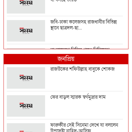
জবি-ঢাকা কলেজসহ রাজধানীর বিভিন্ন
স্থানে ছাত্রদল-ছা...
বাংলাদেশে বিভিন্ন খাতে বিনিয়োগ
বাড়াতে চায় সৌদি আরব
জনপ্রিয়
রাজউকের শফিউল্লাহ বাবুকে শোকজ
‎বাগেরহাটে একই পরিবারের তিনজনের
গলিত মরদেহ উদ্ধার
ফের বাড়ল স্মারক স্বর্ণমুদ্রার দাম
অবসর নাকি নতুন চুক্তি, যা বললেন
নেইমার
ফারুকীর সেই সিনেমা দেখে যা বললেন
উপদেষ্টা নাহিদ-আসিফ