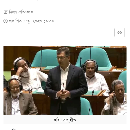
নিজস্ব প্রতিবেদক
প্রকাশিত:৮ জুন ২০২৬, ১৯:৩৩
ছবি ‍: সংগৃহীত