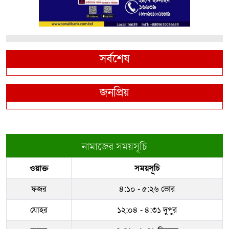
সর্বশেষ
জনপ্রিয়
নামাজের সময়সূচি
ওয়াক্ত
সময়সূচি
ফজর
৪:১০ - ৫:২৬ ভোর
যোহর
১২:০৪ - ৪:৩১ দুপুর