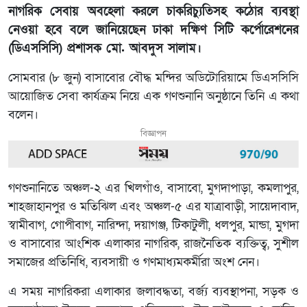
নাগরিক সেবায় অবহেলা করলে চাকরিচ্যুতিসহ কঠোর ব্যবস্থা
নেওয়া হবে বলে জানিয়েছেন ঢাকা দক্ষিণ সিটি কর্পোরেশনের
(ডিএসসিসি) প্রশাসক মো. আবদুস সালাম।
সোমবার (৮ জুন) বাসাবোর বৌদ্ধ মন্দির অডিটোরিয়ামে ডিএসসিসি
আয়োজিত সেবা কার্যক্রম নিয়ে এক গণশুনানি অনুষ্ঠানে তিনি এ কথা
বলেন।
বিজ্ঞাপন
গণশুনানিতে অঞ্চল-২ এর খিলগাঁও, বাসাবো, মুগদাপাড়া, কমলাপুর,
শাহজাহানপুর ও মতিঝিল এবং অঞ্চল-৫ এর যাত্রাবাড়ী, সায়েদাবাদ,
স্বামীবাগ, গোপীবাগ, নারিন্দা, দয়াগঞ্জ, টিকাটুলী, ধলপুর, মান্ডা, মুগদা
ও বাসাবোর আংশিক এলাকার নাগরিক, রাজনৈতিক ব্যক্তিত্ব, সুশীল
সমাজের প্রতিনিধি, ব্যবসায়ী ও গণমাধ্যমকর্মীরা অংশ নেন।
এ সময় নাগরিকরা এলাকার জলাবদ্ধতা, বর্জ্য ব্যবস্থাপনা, সড়ক ও