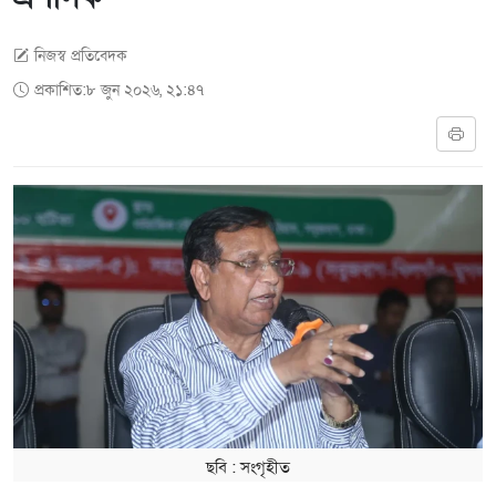
নিজস্ব প্রতিবেদক
প্রকাশিত:৮ জুন ২০২৬, ২১:৪৭
ছবি ‍: সংগৃহীত