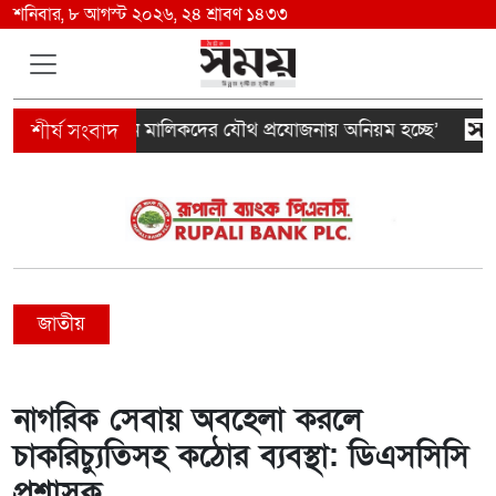
শনিবার, ৮ আগস্ট ২০২৬, ২৪ শ্রাবণ ১৪৩৩
ন্সপেক্টর ও ভবন মালিকদের যৌথ প্রযোজনায় অনিয়ম হচ্ছে’
জ
জাতীয়
নাগরিক সেবায় অবহেলা করলে
চাকরিচ্যুতিসহ কঠোর ব্যবস্থা: ডিএসসিসি
প্রশাসক