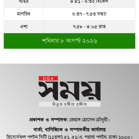
আছর
৪:৪১ - ৬:৩২ বিকেল
মাগরিব
৬:৩৭ - ৭:৫৩ সন্ধ্যা
এশা
৭:৫৮ - ৪:০৫ রাত
শনিবার ৮ আগস্ট ২০২৬
প্রকাশক ও সম্পাদক:
জেহাদ হোসেন চৌধুরী।
বার্তা, বাণিজ্যিক ও সম্পাদকীয় কার্যালয়
রিসোর্সফুল পল্টন সিটি (১১তলা) ৫১, ৫১/এ, পুরানা পল্টন, ঢাকা-১০০০।