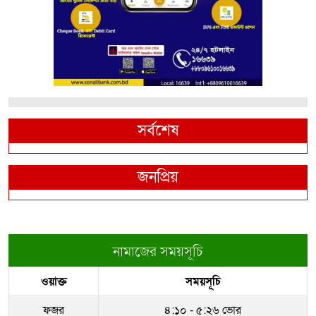
সর্বশেষ
জনপ্রিয়
নামাজের সময়সূচি
ওয়াক্ত
সময়সূচি
ফজর
৪:১০ - ৫:২৬ ভোর