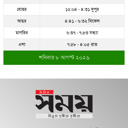
যোহর
১২:০৪ - ৪:৩১ দুপুর
আছর
৪:৪১ - ৬:৩২ বিকেল
মাগরিব
৬:৩৭ - ৭:৫৩ সন্ধ্যা
এশা
৭:৫৮ - ৪:০৫ রাত
শনিবার ৮ আগস্ট ২০২৬